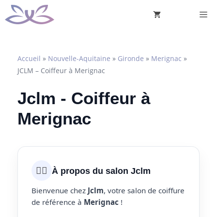
Aller
M
au
contenu
Accueil
»
Nouvelle-Aquitaine
»
Gironde
»
Merignac
»
JCLM – Coiffeur à Merignac
Jclm - Coiffeur à
Merignac
💇‍♀️
À propos du salon Jclm
Bienvenue chez
Jclm
, votre salon de coiffure
de référence à
Merignac
!