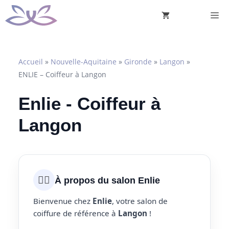
Aller
M
au
contenu
Accueil
»
Nouvelle-Aquitaine
»
Gironde
»
Langon
»
ENLIE – Coiffeur à Langon
Enlie - Coiffeur à
Langon
💇‍♀️
À propos du salon Enlie
Bienvenue chez
Enlie
, votre salon de
coiffure de référence à
Langon
!