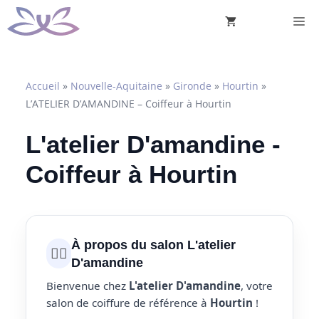
Aller
M
au
contenu
Accueil
»
Nouvelle-Aquitaine
»
Gironde
»
Hourtin
»
L’ATELIER D’AMANDINE – Coiffeur à Hourtin
L'atelier D'amandine -
Coiffeur à Hourtin
À propos du salon L'atelier
💇‍♀️
D'amandine
Bienvenue chez
L'atelier D'amandine
, votre
salon de coiffure de référence à
Hourtin
!