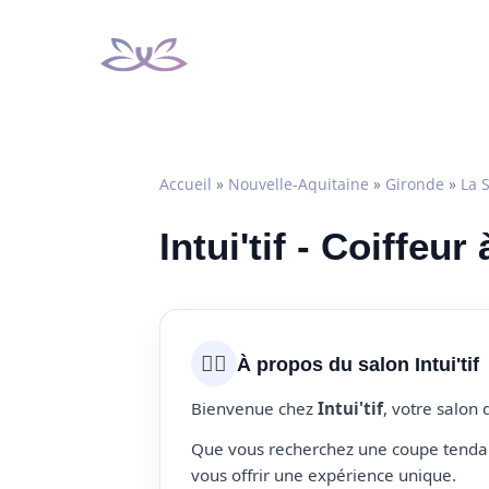
Aller
au
contenu
Accueil
»
Nouvelle-Aquitaine
»
Gironde
»
La 
Intui'tif - Coiffeu
💇‍♀️
À propos du salon Intui'tif
Bienvenue chez
Intui'tif
, votre salon
Que vous recherchez une coupe tendanc
vous offrir une expérience unique.