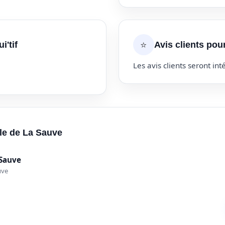
⭐
i'tif
Avis clients pour 
Les avis clients seront inté
lle de La Sauve
 Sauve
uve