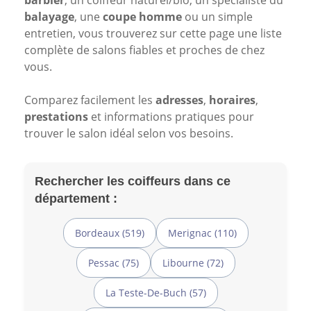
barbier
, un coiffeur naturel/bio, un spécialiste du
balayage
, une
coupe homme
ou un simple
entretien, vous trouverez sur cette page une liste
complète de salons fiables et proches de chez
vous.
Comparez facilement les
adresses
,
horaires
,
prestations
et informations pratiques pour
trouver le salon idéal selon vos besoins.
Rechercher les coiffeurs dans ce
département :
Bordeaux (519)
Merignac (110)
Pessac (75)
Libourne (72)
La Teste-De-Buch (57)