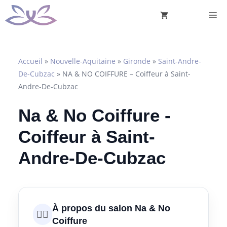
Aller
M
au
contenu
Accueil
»
Nouvelle-Aquitaine
»
Gironde
»
Saint-Andre-
De-Cubzac
»
NA & NO COIFFURE – Coiffeur à Saint-
Andre-De-Cubzac
Na & No Coiffure -
Coiffeur à Saint-
Andre-De-Cubzac
À propos du salon Na & No
💇‍♀️
Coiffure