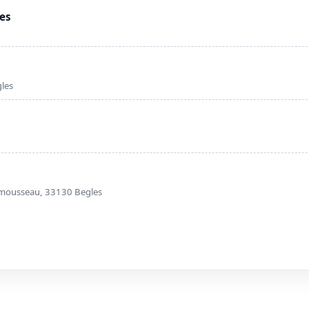
les
les
nmousseau, 33130 Begles