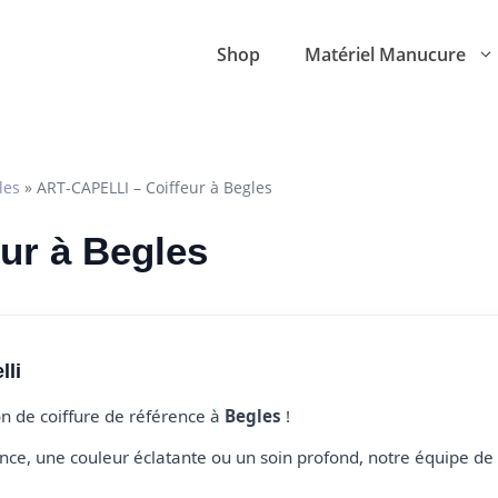
Shop
Matériel Manucure
les
»
ART-CAPELLI – Coiffeur à Begles
eur à Begles
lli
on de coiffure de référence à
Begles
!
e, une couleur éclatante ou un soin profond, notre équipe de 