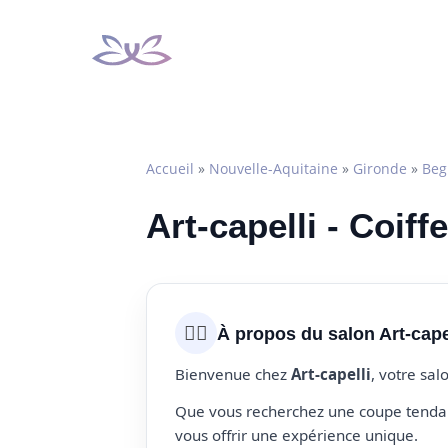
Aller
au
contenu
Accueil
»
Nouvelle-Aquitaine
»
Gironde
»
Beg
Art-capelli - Coiff
💇‍♀️
À propos du salon Art-cape
Bienvenue chez
Art-capelli
, votre sal
Que vous recherchez une coupe tendanc
vous offrir une expérience unique.