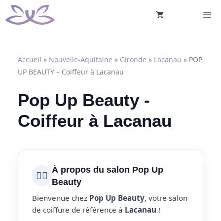
Aller
M
au
contenu
Accueil
»
Nouvelle-Aquitaine
»
Gironde
»
Lacanau
»
POP
UP BEAUTY – Coiffeur à Lacanau
Pop Up Beauty -
Coiffeur à Lacanau
À propos du salon Pop Up
💇‍♀️
Beauty
Bienvenue chez
Pop Up Beauty
, votre salon
de coiffure de référence à
Lacanau
!