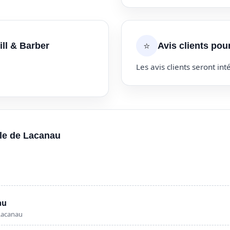
⭐
ill & Barber
Avis clients pou
Les avis clients seront inté
lle de Lacanau
au
Lacanau