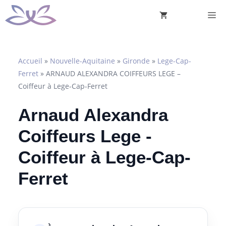
Aller
M
au
contenu
Accueil
»
Nouvelle-Aquitaine
»
Gironde
»
Lege-Cap-
Ferret
»
ARNAUD ALEXANDRA COIFFEURS LEGE –
Coiffeur à Lege-Cap-Ferret
Arnaud Alexandra
Coiffeurs Lege -
Coiffeur à Lege-Cap-
Ferret