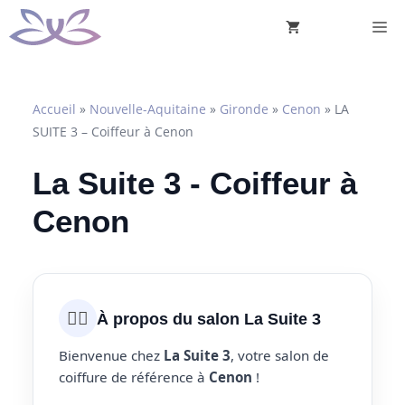
Aller
M
au
contenu
Accueil
»
Nouvelle-Aquitaine
»
Gironde
»
Cenon
»
LA
SUITE 3 – Coiffeur à Cenon
La Suite 3 - Coiffeur à
Cenon
💇‍♀️
À propos du salon La Suite 3
Bienvenue chez
La Suite 3
, votre salon de
coiffure de référence à
Cenon
!