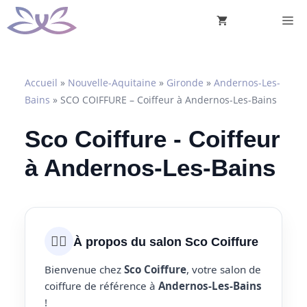
Aller
M
au
contenu
Accueil
»
Nouvelle-Aquitaine
»
Gironde
»
Andernos-Les-
Bains
»
SCO COIFFURE – Coiffeur à Andernos-Les-Bains
Sco Coiffure - Coiffeur
à Andernos-Les-Bains
💇‍♀️
À propos du salon Sco Coiffure
Bienvenue chez
Sco Coiffure
, votre salon de
coiffure de référence à
Andernos-Les-Bains
!