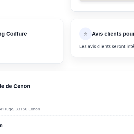
⭐
ng Coiffure
Avis clients pou
Les avis clients seront inté
lle de Cenon
ctor Hugo, 33150 Cenon
on