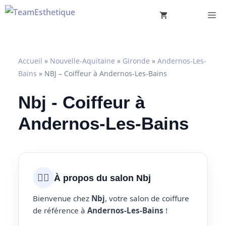
Aller
M
au
contenu
Accueil
»
Nouvelle-Aquitaine
»
Gironde
»
Andernos-Les-
Bains
»
NBJ – Coiffeur à Andernos-Les-Bains
Nbj - Coiffeur à
Andernos-Les-Bains
💇‍♀️
À propos du salon Nbj
Bienvenue chez
Nbj
, votre salon de coiffure
de référence à
Andernos-Les-Bains
!