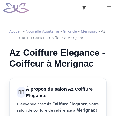
Aller
M
au
contenu
Accueil
»
Nouvelle-Aquitaine
»
Gironde
»
Merignac
»
AZ
COIFFURE ELEGANCE – Coiffeur à Merignac
Az Coiffure Elegance -
Coiffeur à Merignac
À propos du salon Az Coiffure
💇‍♀️
Elegance
Bienvenue chez
Az Coiffure Elegance
, votre
salon de coiffure de référence à
Merignac
!