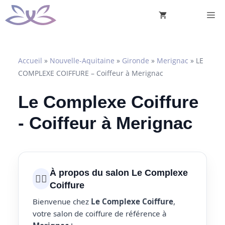
Aller
M
au
contenu
Accueil
»
Nouvelle-Aquitaine
»
Gironde
»
Merignac
»
LE
COMPLEXE COIFFURE – Coiffeur à Merignac
Le Complexe Coiffure
- Coiffeur à Merignac
À propos du salon Le Complexe
💇‍♀️
Coiffure
Bienvenue chez
Le Complexe Coiffure
,
votre salon de coiffure de référence à