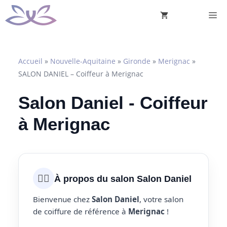
Aller
M
au
contenu
Accueil
»
Nouvelle-Aquitaine
»
Gironde
»
Merignac
»
SALON DANIEL – Coiffeur à Merignac
Salon Daniel - Coiffeur
à Merignac
💇‍♀️
À propos du salon Salon Daniel
Bienvenue chez
Salon Daniel
, votre salon
de coiffure de référence à
Merignac
!