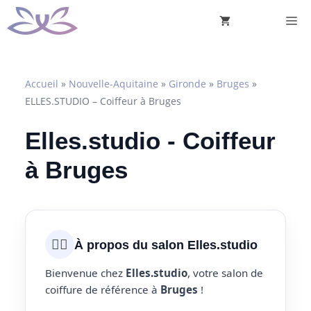
Aller
M
au
contenu
Accueil
»
Nouvelle-Aquitaine
»
Gironde
»
Bruges
»
ELLES.STUDIO – Coiffeur à Bruges
Elles.studio - Coiffeur
à Bruges
💇‍♀️
À propos du salon Elles.studio
Bienvenue chez
Elles.studio
, votre salon de
coiffure de référence à
Bruges
!