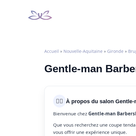
Aller
au
contenu
Accueil
»
Nouvelle-Aquitaine
»
Gironde
»
Bru
Gentle-man Barber
💇‍♀️
À propos du salon Gentle
Bienvenue chez
Gentle-man Barbers
Que vous recherchez une coupe tendanc
vous offrir une expérience unique.