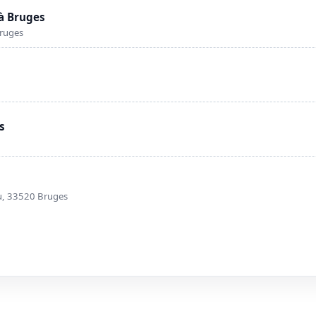
à Bruges
Bruges
s
u, 33520 Bruges