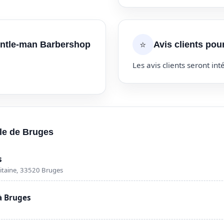
⭐
entle-man Barbershop
Avis clients po
Les avis clients seront inté
lle de Bruges
s
itaine, 33520 Bruges
à Bruges