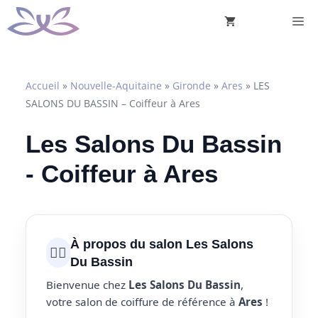
Aller
M
au
contenu
Accueil
»
Nouvelle-Aquitaine
»
Gironde
»
Ares
»
LES
SALONS DU BASSIN – Coiffeur à Ares
Les Salons Du Bassin
- Coiffeur à Ares
À propos du salon Les Salons
💇‍♀️
Du Bassin
Bienvenue chez
Les Salons Du Bassin
,
votre salon de coiffure de référence à
Ares
!