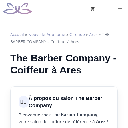
Aller
M
au
contenu
Accueil
»
Nouvelle-Aquitaine
»
Gironde
»
Ares
»
THE
BARBER COMPANY – Coiffeur à Ares
The Barber Company -
Coiffeur à Ares
À propos du salon The Barber
💇‍♀️
Company
Bienvenue chez
The Barber Company
,
votre salon de coiffure de référence à
Ares
!