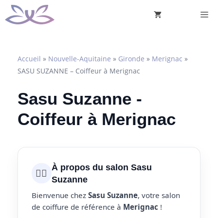
Aller
M
au
contenu
Accueil
»
Nouvelle-Aquitaine
»
Gironde
»
Merignac
»
SASU SUZANNE – Coiffeur à Merignac
Sasu Suzanne -
Coiffeur à Merignac
À propos du salon Sasu
💇‍♀️
Suzanne
Bienvenue chez
Sasu Suzanne
, votre salon
de coiffure de référence à
Merignac
!