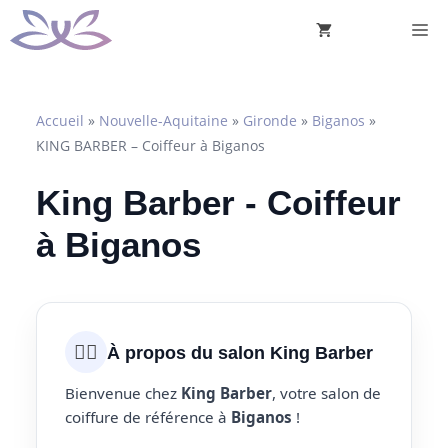
Aller
M
au
contenu
Accueil
»
Nouvelle-Aquitaine
»
Gironde
»
Biganos
»
KING BARBER – Coiffeur à Biganos
King Barber - Coiffeur
à Biganos
💇‍♀️
À propos du salon King Barber
Bienvenue chez
King Barber
, votre salon de
coiffure de référence à
Biganos
!