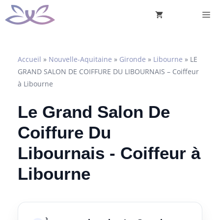
Aller
M
au
contenu
Accueil
»
Nouvelle-Aquitaine
»
Gironde
»
Libourne
»
LE
GRAND SALON DE COIFFURE DU LIBOURNAIS – Coiffeur
à Libourne
Le Grand Salon De
Coiffure Du
Libournais - Coiffeur à
Libourne