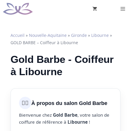
Aller
M
au
contenu
Accueil
»
Nouvelle-Aquitaine
»
Gironde
»
Libourne
»
GOLD BARBE – Coiffeur à Libourne
Gold Barbe - Coiffeur
à Libourne
💇‍♀️
À propos du salon Gold Barbe
Bienvenue chez
Gold Barbe
, votre salon de
coiffure de référence à
Libourne
!