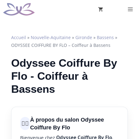
Aller
M
au
contenu
Accueil
»
Nouvelle-Aquitaine
»
Gironde
»
Bassens
»
ODYSSEE COIFFURE BY FLO – Coiffeur à Bassens
Odyssee Coiffure By
Flo - Coiffeur à
Bassens
À propos du salon Odyssee
💇‍♀️
Coiffure By Flo
Bienvenue chez
Odyssee Coiffure By Flo
,