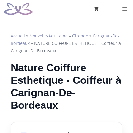
Aller
M
au
contenu
Accueil
»
Nouvelle-Aquitaine
»
Gironde
»
Carignan-De-
Bordeaux
»
NATURE COIFFURE ESTHETIQUE – Coiffeur à
Carignan-De-Bordeaux
Nature Coiffure
Esthetique - Coiffeur à
Carignan-De-
Bordeaux