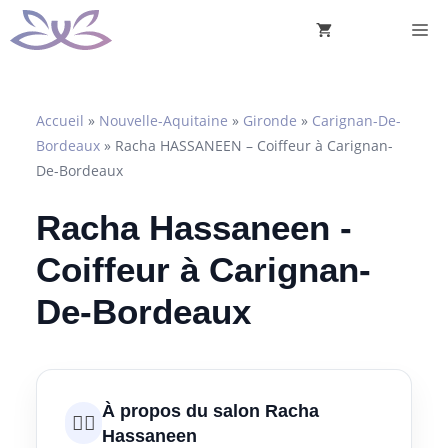
Aller
M
au
contenu
Accueil
»
Nouvelle-Aquitaine
»
Gironde
»
Carignan-De-
Bordeaux
»
Racha HASSANEEN – Coiffeur à Carignan-
De-Bordeaux
Racha Hassaneen -
Coiffeur à Carignan-
De-Bordeaux
À propos du salon Racha
💇‍♀️
Hassaneen