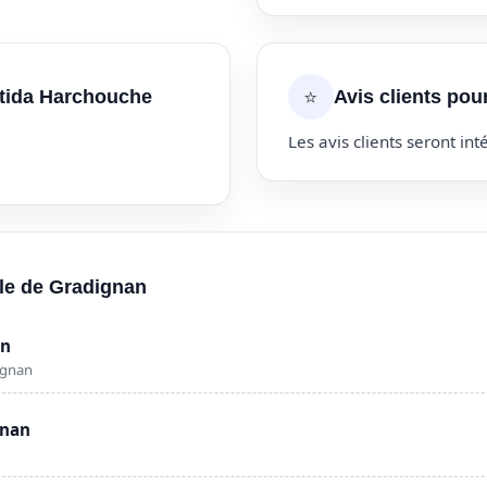
⭐
atida Harchouche
Avis clients po
Les avis clients seront inté
lle de Gradignan
an
ignan
gnan