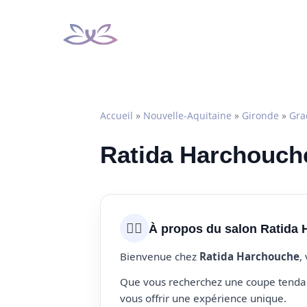
Aller
au
contenu
Accueil
»
Nouvelle-Aquitaine
»
Gironde
»
Gra
Ratida Harchouche
💇‍♀️
À propos du salon Ratida
Bienvenue chez
Ratida Harchouche
,
Que vous recherchez une coupe tendanc
vous offrir une expérience unique.