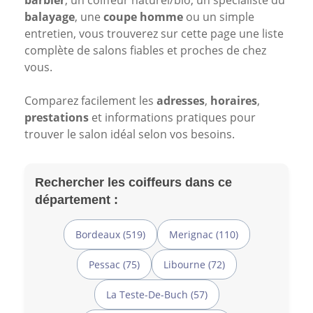
barbier
, un coiffeur naturel/bio, un spécialiste du
balayage
, une
coupe homme
ou un simple
entretien, vous trouverez sur cette page une liste
complète de salons fiables et proches de chez
vous.
Comparez facilement les
adresses
,
horaires
,
prestations
et informations pratiques pour
trouver le salon idéal selon vos besoins.
Rechercher les coiffeurs dans ce
département :
Bordeaux (519)
Merignac (110)
Pessac (75)
Libourne (72)
La Teste-De-Buch (57)