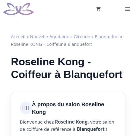
Aller
M
au
contenu
Accueil
»
Nouvelle-Aquitaine
»
Gironde
»
Blanquefort
»
Roseline KONG – Coiffeur à Blanquefort
Roseline Kong -
Coiffeur à Blanquefort
À propos du salon Roseline
💇‍♀️
Kong
Bienvenue chez
Roseline Kong
, votre salon
de coiffure de référence à
Blanquefort
!