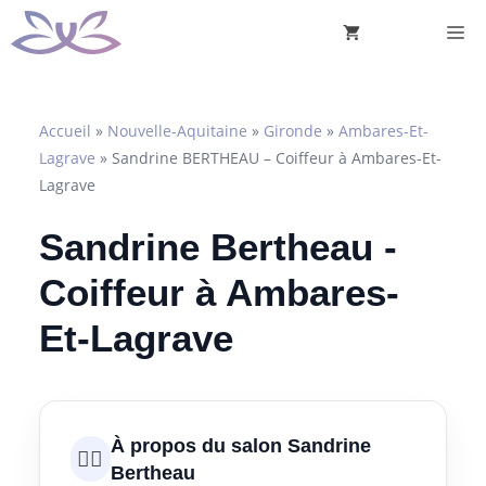
Aller
M
au
contenu
Accueil
»
Nouvelle-Aquitaine
»
Gironde
»
Ambares-Et-
Lagrave
»
Sandrine BERTHEAU – Coiffeur à Ambares-Et-
Lagrave
Sandrine Bertheau -
Coiffeur à Ambares-
Et-Lagrave
À propos du salon Sandrine
💇‍♀️
Bertheau