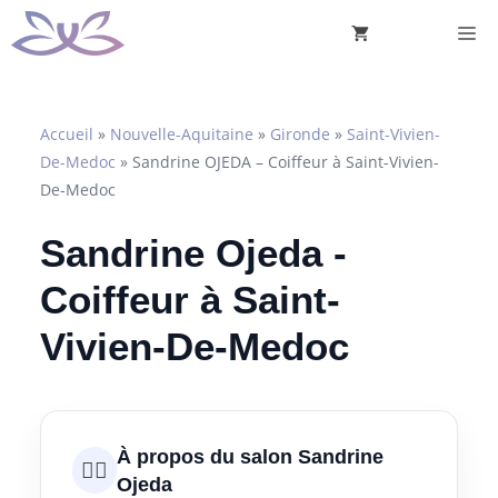
Aller
M
au
contenu
Accueil
»
Nouvelle-Aquitaine
»
Gironde
»
Saint-Vivien-
De-Medoc
»
Sandrine OJEDA – Coiffeur à Saint-Vivien-
De-Medoc
Sandrine Ojeda -
Coiffeur à Saint-
Vivien-De-Medoc
À propos du salon Sandrine
💇‍♀️
Ojeda