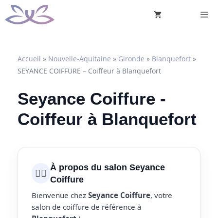
Aller
M
au
contenu
Accueil
»
Nouvelle-Aquitaine
»
Gironde
»
Blanquefort
»
SEYANCE COIFFURE – Coiffeur à Blanquefort
Seyance Coiffure -
Coiffeur à Blanquefort
À propos du salon Seyance
💇‍♀️
Coiffure
Bienvenue chez
Seyance Coiffure
, votre
salon de coiffure de référence à