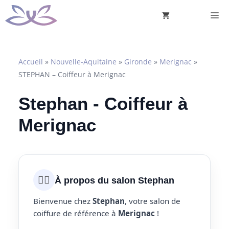
Aller
M
au
contenu
Accueil
»
Nouvelle-Aquitaine
»
Gironde
»
Merignac
»
STEPHAN – Coiffeur à Merignac
Stephan - Coiffeur à
Merignac
💇‍♀️
À propos du salon Stephan
Bienvenue chez
Stephan
, votre salon de
coiffure de référence à
Merignac
!