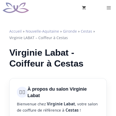
Aller
M
au
contenu
Accueil
»
Nouvelle-Aquitaine
»
Gironde
»
Cestas
»
Virginie LABAT – Coiffeur à Cestas
Virginie Labat -
Coiffeur à Cestas
À propos du salon Virginie
💇‍♀️
Labat
Bienvenue chez
Virginie Labat
, votre salon
de coiffure de référence à
Cestas
!