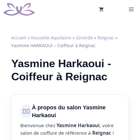
Aller
M
au
contenu
Accueil
»
Nouvelle-Aquitaine
»
Gironde
»
Reignac
»
Yasmine HARKAOUI – Coiffeur à Reignac
Yasmine Harkaoui -
Coiffeur à Reignac
À propos du salon Yasmine
💇‍♀️
Harkaoui
Bienvenue chez
Yasmine Harkaoui
, votre
salon de coiffure de référence à
Reignac
!