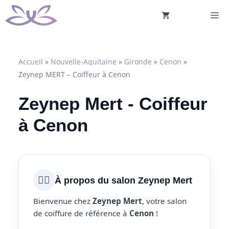
Aller
M
au
contenu
Accueil
»
Nouvelle-Aquitaine
»
Gironde
»
Cenon
»
Zeynep MERT – Coiffeur à Cenon
Zeynep Mert - Coiffeur
à Cenon
💇‍♀️
À propos du salon Zeynep Mert
Bienvenue chez
Zeynep Mert
, votre salon
de coiffure de référence à
Cenon
!