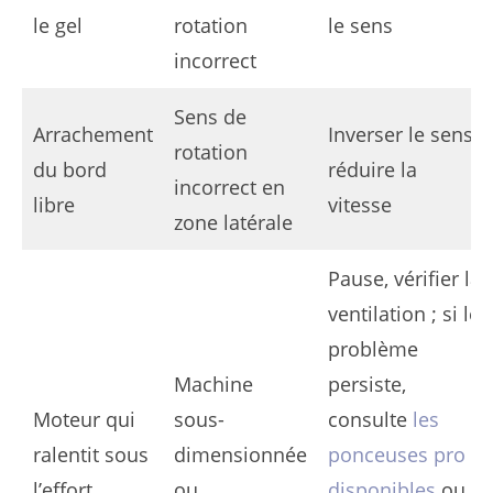
le gel
rotation
le sens
incorrect
Sens de
Arrachement
Inverser le sens,
rotation
du bord
réduire la
incorrect en
libre
vitesse
zone latérale
Pause, vérifier la
ventilation ; si le
problème
Machine
persiste,
Moteur qui
sous-
consulte
les
ralentit sous
dimensionnée
ponceuses pro
l’effort
ou
disponibles
ou