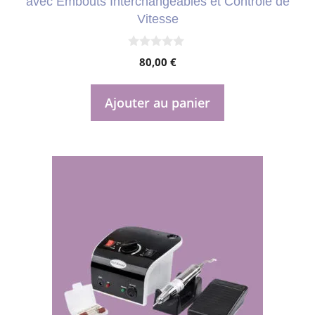
avec Embouts Interchangeables et Contrôle de
Vitesse
0
80,00
€
s
u
r
5
Ajouter au panier