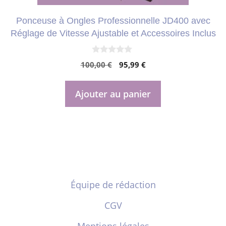
Ponceuse à Ongles Professionnelle JD400 avec
Réglage de Vitesse Ajustable et Accessoires Inclus
0
Le
Le
100,00
€
95,99
€
s
u
prix
prix
r
initial
actuel
5
Ajouter au panier
était :
est :
100,00 €.
95,99 €.
Équipe de rédaction
CGV
Mentions légales