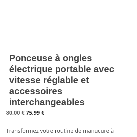
Ponceuse à ongles
électrique portable avec
vitesse réglable et
accessoires
interchangeables
Le
Le
80,00
€
75,99
€
prix
prix
Transformez votre routine de manucure à
initial
actuel