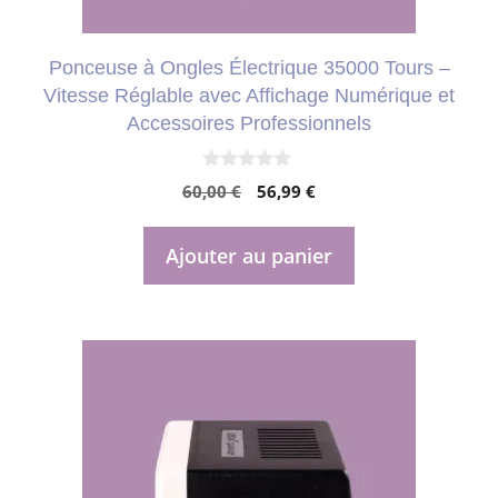
Ponceuse à Ongles Électrique 35000 Tours –
Vitesse Réglable avec Affichage Numérique et
Accessoires Professionnels
0
Le
Le
60,00
€
56,99
€
s
u
prix
prix
r
initial
actuel
5
Ajouter au panier
était :
est :
60,00 €.
56,99 €.