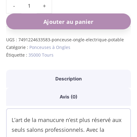
quantité
de
Ajouter au panier
Ponceuse
à
UGS :
7491224633583-ponceuse-ongle-electrique-potable
Catégorie :
Ponceuses à Ongles
ongles
Étiquette :
35000 Tours
électrique
portable
avec
Description
vitesse
Avis (0)
réglable
et
accessoires
L’art de la manucure n’est plus réservé aux
interchangeables
seuls salons professionnels. Avec la