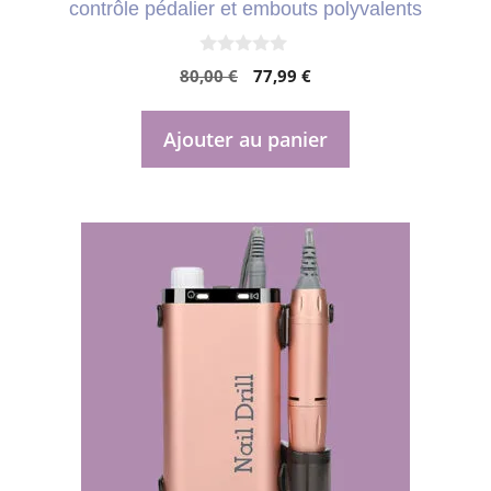
contrôle pédalier et embouts polyvalents
0
Le
Le
80,00
€
77,99
€
s
u
prix
prix
r
initial
actuel
5
Ajouter au panier
était :
est :
80,00 €.
77,99 €.