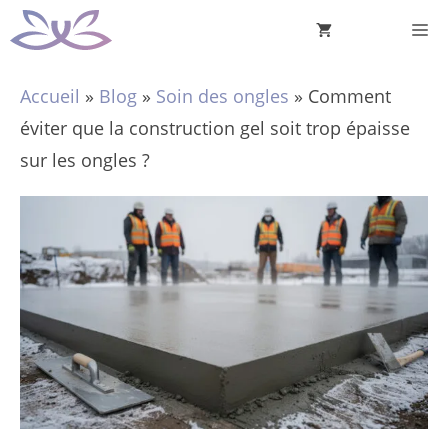
Aller
M
au
contenu
Accueil
»
Blog
»
Soin des ongles
»
Comment
éviter que la construction gel soit trop épaisse
sur les ongles ?