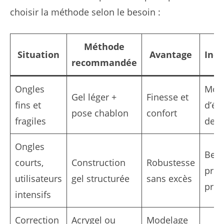
choisir la méthode selon le besoin :
Méthode
Situation
Avantage
Inc
recommandée
Ongles
Moi
Gel léger +
Finesse et
fins et
d’ép
pose chablon
confort
fragiles
de p
Ongles
Beso
courts,
Construction
Robustesse
prép
utilisateurs
gel structurée
sans excès
préc
intensifs
Correction
Acrygel ou
Modelage