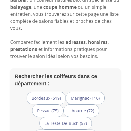
barbier
, un coiffeur naturel/bio, un spécialiste du
balayage
, une
coupe homme
ou un simple
entretien, vous trouverez sur cette page une liste
complète de salons fiables et proches de chez
vous.
Comparez facilement les
adresses
,
horaires
,
prestations
et informations pratiques pour
trouver le salon idéal selon vos besoins.
Rechercher les coiffeurs dans ce
département :
Bordeaux (519)
Merignac (110)
Pessac (75)
Libourne (72)
La Teste-De-Buch (57)