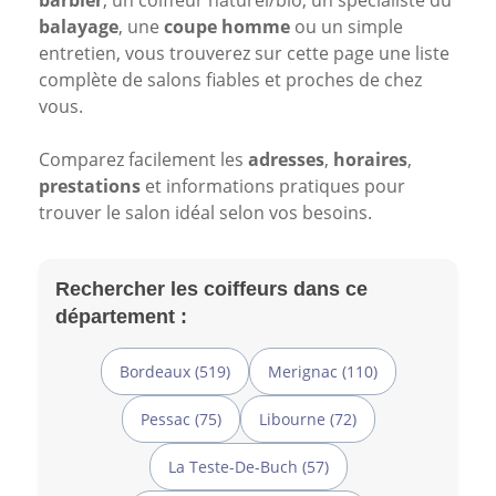
barbier
, un coiffeur naturel/bio, un spécialiste du
balayage
, une
coupe homme
ou un simple
entretien, vous trouverez sur cette page une liste
complète de salons fiables et proches de chez
vous.
Comparez facilement les
adresses
,
horaires
,
prestations
et informations pratiques pour
trouver le salon idéal selon vos besoins.
Rechercher les coiffeurs dans ce
département :
Bordeaux (519)
Merignac (110)
Pessac (75)
Libourne (72)
La Teste-De-Buch (57)