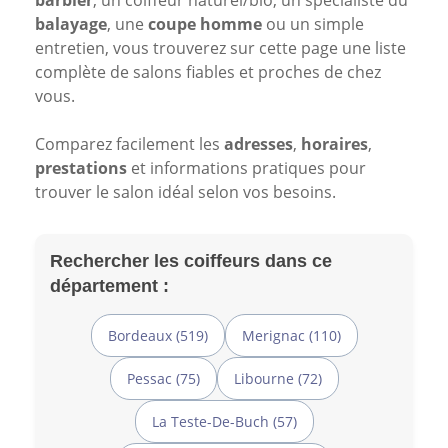
barbier
, un coiffeur naturel/bio, un spécialiste du
balayage
, une
coupe homme
ou un simple
entretien, vous trouverez sur cette page une liste
complète de salons fiables et proches de chez
vous.
Comparez facilement les
adresses
,
horaires
,
prestations
et informations pratiques pour
trouver le salon idéal selon vos besoins.
Rechercher les coiffeurs dans ce
département :
Bordeaux (519)
Merignac (110)
Pessac (75)
Libourne (72)
La Teste-De-Buch (57)