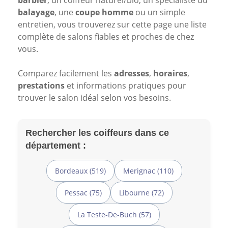
barbier
, un coiffeur naturel/bio, un spécialiste du
balayage
, une
coupe homme
ou un simple
entretien, vous trouverez sur cette page une liste
complète de salons fiables et proches de chez
vous.
Comparez facilement les
adresses
,
horaires
,
prestations
et informations pratiques pour
trouver le salon idéal selon vos besoins.
Rechercher les coiffeurs dans ce
département :
Bordeaux (519)
Merignac (110)
Pessac (75)
Libourne (72)
La Teste-De-Buch (57)