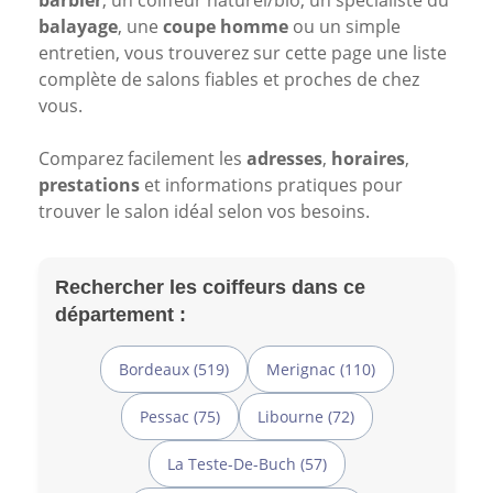
barbier
, un coiffeur naturel/bio, un spécialiste du
balayage
, une
coupe homme
ou un simple
entretien, vous trouverez sur cette page une liste
complète de salons fiables et proches de chez
vous.
Comparez facilement les
adresses
,
horaires
,
prestations
et informations pratiques pour
trouver le salon idéal selon vos besoins.
Rechercher les coiffeurs dans ce
département :
Bordeaux (519)
Merignac (110)
Pessac (75)
Libourne (72)
La Teste-De-Buch (57)