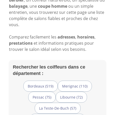
barbier
, un coiffeur naturel/bio, un spécialiste du
balayage
, une
coupe homme
ou un simple
entretien, vous trouverez sur cette page une liste
complète de salons fiables et proches de chez
vous.
Comparez facilement les
adresses
,
horaires
,
prestations
et informations pratiques pour
trouver le salon idéal selon vos besoins.
Rechercher les coiffeurs dans ce
département :
Bordeaux (519)
Merignac (110)
Pessac (75)
Libourne (72)
La Teste-De-Buch (57)