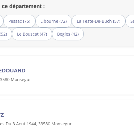
 ce département :
Pessac (75)
Libourne (72)
La Teste-De-Buch (57)
S
(52)
Le Bouscat (47)
Begles (42)
’EDOUARD
 33580 Monsegur
Z
mes Du 3 Aout 1944, 33580 Monsegur