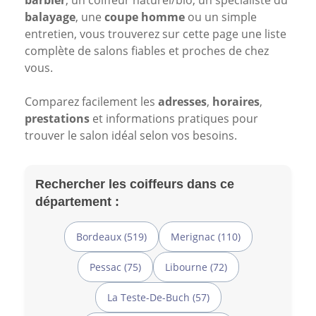
barbier
, un coiffeur naturel/bio, un spécialiste du
balayage
, une
coupe homme
ou un simple
entretien, vous trouverez sur cette page une liste
complète de salons fiables et proches de chez
vous.
Comparez facilement les
adresses
,
horaires
,
prestations
et informations pratiques pour
trouver le salon idéal selon vos besoins.
Rechercher les coiffeurs dans ce
département :
Bordeaux (519)
Merignac (110)
Pessac (75)
Libourne (72)
La Teste-De-Buch (57)